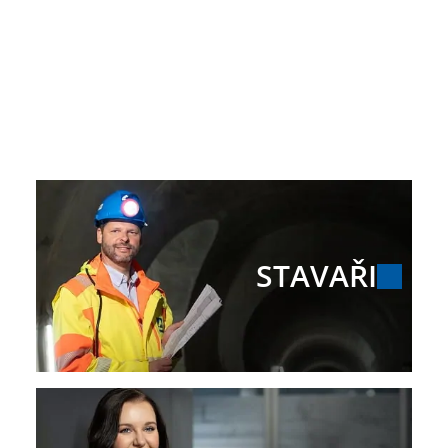
Nenašli jste tu pravou
pozici pro vás?
Pošlete nám svůj životopis. Věříme, že se domluvíme:
STAVAŘI